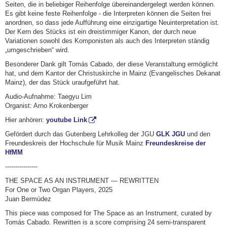
Seiten, die in beliebiger Reihenfolge übereinandergelegt werden können.
Es gibt keine feste Reihenfolge - die Interpreten können die Seiten frei
anordnen, so dass jede Aufführung eine einzigartige Neuinterpretation ist.
Der Kern des Stücks ist ein dreistimmiger Kanon, der durch neue
Variationen sowohl des Komponisten als auch des Interpreten ständig
„umgeschrieben“ wird.
Besonderer Dank gilt Tomás Cabado, der diese Veranstaltung ermöglicht
hat, und dem Kantor der Christuskirche in Mainz (Evangelisches Dekanat
Mainz), der das Stück uraufgeführt hat.
Audio-Aufnahme: Taegyu Lim
Organist: Arno Krokenberger
Hier anhören:
youtube Link
Gefördert durch das Gutenberg Lehrkolleg der JGU
GLK JGU
und den
Freundeskreis der Hochschule für Musik Mainz
Freundeskreise der
HfMM
----------------
THE SPACE AS AN INSTRUMENT — REWRITTEN
For One or Two Organ Players, 2025
Juan Bermúdez
This piece was composed for The Space as an Instrument, curated by
Tomás Cabado. Rewritten is a score comprising 24 semi-transparent