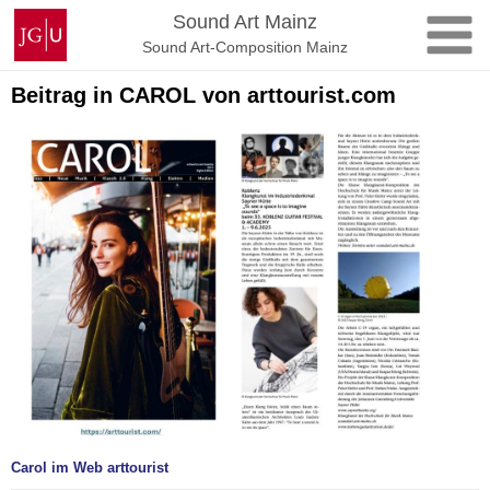
Skip
Johannes
Sound Art Mainz
to
Gutenberg
Sound Art-Composition Mainz
content
University
Mainz
Beitrag in CAROL von arttourist.com
Carol im Web arttourist