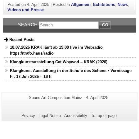
Posted on
4. April 2025
|
Posted in
Allgemein
,
Exhibitions
,
News
,
Videos und Presse
SEARCH
GO
Recent Posts
18.07.2026 KRAK läuft ab 19:00 live im Webradio
https://trafo.haus/radio
Klangkunstausstellung Cat Woywod – KRAK (2026)
Klangkunst Ausstellung in der Schule des Sehens • Vernissage
Fr. 17.Juli 2026 – 18 h
Additional
Page-
Last
Sound Art-Composition Mainz
4. April 2025
Name:
Update:
information
about
Privacy
Legal Notice
Accessibility
To top of page
this
page