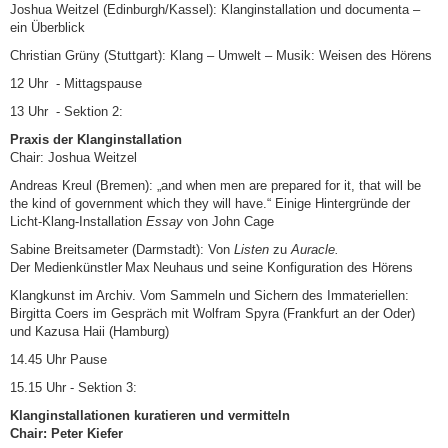
Joshua Weitzel (Edinburgh/Kassel): Klanginstallation und documenta –
ein Überblick
Christian Grüny (Stuttgart): Klang – Umwelt – Musik: Weisen des Hörens
12 Uhr - Mittagspause
13 Uhr - Sektion 2:
Praxis der Klanginstallation
Chair: Joshua Weitzel
Andreas Kreul (Bremen): „and when men are prepared for it, that will be
the kind of government which they will have.“ Einige Hintergründe der
Licht-Klang-Installation
Essay
von John Cage
Sabine Breitsameter (Darmstadt): Von
Listen
zu
Auracle.
Der Medienkünstler Max Neuhaus und seine Konfiguration des Hörens
Klangkunst im Archiv. Vom Sammeln und Sichern des Immateriellen:
Birgitta Coers im Gespräch mit Wolfram Spyra (Frankfurt an der Oder)
und Kazusa Haii (Hamburg)
14.45 Uhr Pause
15.15 Uhr - Sektion 3:
Klanginstallationen kuratieren und vermitteln
Chair: Peter Kiefer