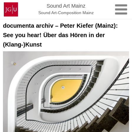
Skip
Johannes
Sound Art Mainz
to
Gutenberg
Sound Art-Composition Mainz
content
University
Mainz
documenta archiv – Peter Kiefer (Mainz):
See you hear! Über das Hören in der
(Klang-)Kunst