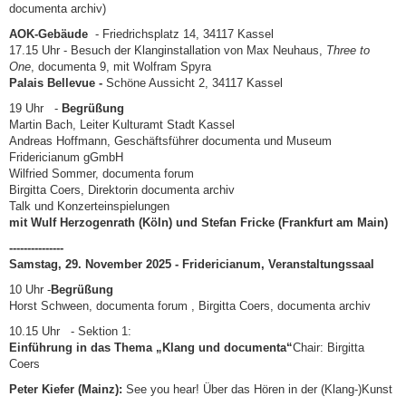
documenta archiv)
AOK-Gebäude
- Friedrichsplatz 14, 34117 Kassel
17.15 Uhr - Besuch der Klanginstallation von Max Neuhaus,
Three to
One
, documenta 9, mit Wolfram Spyra
Palais Bellevue -
Schöne Aussicht 2, 34117 Kassel
19 Uhr -
Begrüßung
Martin Bach, Leiter Kulturamt Stadt Kassel
Andreas Hoffmann, Geschäftsführer documenta und Museum
Fridericianum gGmbH
Wilfried Sommer, documenta forum
Birgitta Coers, Direktorin documenta archiv
Talk und Konzerteinspielungen
mit Wulf Herzogenrath (Köln) und Stefan Fricke (Frankfurt am Main)
---------------
Samstag, 29. November 2025 -
Fridericianum, Veranstaltungssaal
10 Uhr -
Begrüßung
Horst Schween, documenta forum , Birgitta Coers, documenta archiv
10.15 Uhr - Sektion 1:
Einführung in das Thema „Klang und documenta“
Chair: Birgitta
Coers
Peter Kiefer (Mainz):
See you hear! Über das Hören in der (Klang-)Kunst