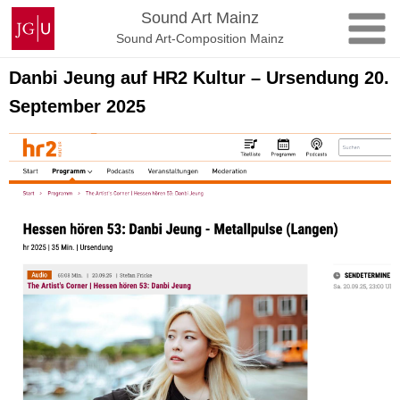
Skip
Johannes
Sound Art Mainz
to
Gutenberg
Sound Art-Composition Mainz
content
University
Mainz
Danbi Jeung auf HR2 Kultur – Ursendung 20.
September 2025