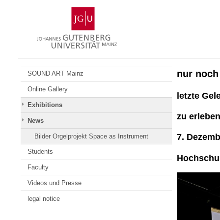
Skip
Johannes
to
Gutenberg
content
University
Mainz
nur noch
SOUND ART Mainz
Online Gallery
letzte Gel
Exhibitions
zu erlebe
News
7. Dezembe
Bilder Orgelprojekt Space as Instrument
Students
Hochschul
Faculty
Videos und Presse
legal notice