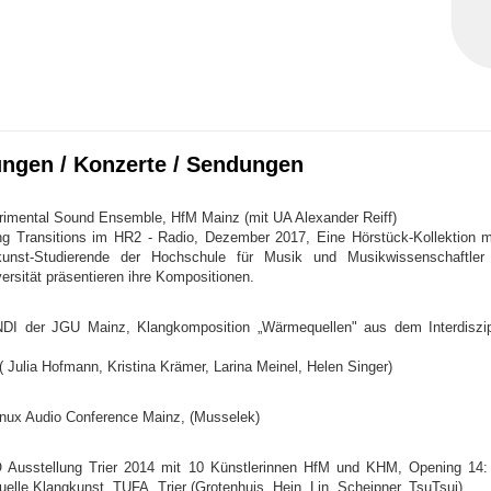
ungen / Konzerte / Sendungen
rimental Sound Ensemble, HfM Mainz (mit UA Alexander Reiff)
g Transitions im HR2 - Radio, Dezember 2017, Eine Hörstück-Kollektion 
kunst-Studierende der Hochschule für Musik und Musikwissenschaftle
ersität präsentieren ihre Kompositionen.
I der JGU Mainz, Klangkomposition „Wärmequellen" aus dem Interdiszipl
( Julia Hofmann, Kristina Krämer, Larina Meinel, Helen Singer)
inux Audio Conference Mainz, (Musselek)
usstellung Trier 2014 mit 10 Künstlerinnen HfM und KHM, Opening 14: I
tuelle Klangkunst, TUFA, Trier (Grotenhuis, Hein, Lin, Scheipner, TsuTsui)