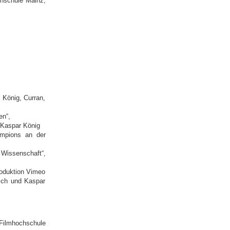
ochschule Mainz,
 König, Curran,
en“,
 Kaspar König
ampions an der
 Wissenschaft“,
oduktion Vimeo
isch und Kaspar
 Filmhochschule