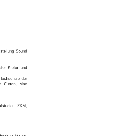
)
sstellung Sound
er Kiefer und
 Hochschule der
vin Curran, Max
ulstudios ZKM,