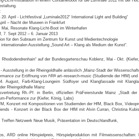
ng-Licht-Installation in einem Containerboot für die Luminale 2012 mit der H
staltung.
:
 20. April - Lichtfestival „Luminale2012“ International Light and Building“
April – Nacht der Museen in Frankfurt
. Mai, Resonate Klang-Licht-Boot im Winterhafen
, 7. Sept 2012 – 6. Januar 2013
sion für den Subraum im Zentrum für Kunst und Medientechnologie
internationalen Ausstellung „Sound Art – Klang als Medium der Kunst“.
m Rhododendrenhain“ auf der Bundesgartenschau Koblenz, Mai - Okt. (Kiefer,
Ausstellung in der Rheingoldhalle anlässlich „Mainz-Stadt der Wissenschaft
rformance zur Eröffnung von ⩀R⫙ art–research-music (Studiernde der HfM) und
14. August, Farb-Klang-Loungeim Südfoyer und Klangfassade mit Klangl
er Rheingoldhalle Mainz
svertretung Rh.-Pf. in Berlin, offiziellen PräFeierstunde Mainz „Stadt der
um-Performance zur (Kiefer, König, Labs)
, Konzert mit Kompositionen von Studiernden der HfM, Black Box, Videopr
riends - Konzert in der Black Box der HfM mit Alvin Curran, Christina Kub
 Treffen Netzwerk Neue Musik, Präsentation im Deutschlandfunk,
ips, ARD online Hörspielpreis, Hörspielproduktion mit Filmwissenschaften: