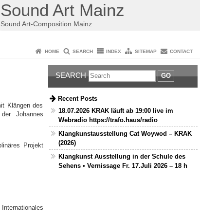
Sound Art Mainz
Sound Art-Composition Mainz
HOME
SEARCH
INDEX
SITEMAP
CONTACT
SEARCH
GO
Recent Posts
mit Klängen des
18.07.2026 KRAK läuft ab 19:00 live im
r der Johannes
Webradio https://trafo.haus/radio
Klangkunstausstellung Cat Woywod – KRAK
(2026)
inäres Projekt
Klangkunst Ausstellung in der Schule des
Sehens • Vernissage Fr. 17.Juli 2026 – 18 h
nternationales