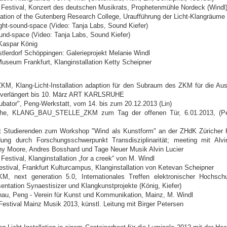
 Festival, Konzert des deutschen Musikrats, Prophetenmühle Nordeck (Windl
ration of the Gutenberg Research College, Uraufführung der Licht-Klangräume
ight-sound-space (Video: Tanja Labs, Sound Kiefer)
sound-space (Video: Tanja Labs, Sound Kiefer)
Kaspar König
stlerdorf Schöppingen: Galerieprojekt Melanie Windl
useum Frankfurt, Klanginstallation Ketty Scheipner
KM, Klang-Licht-Installation adaption für den Subraum des ZKM für die Au
, verlängert bis 10. März ART KARLSRUHE
kubator", Peng-Werkstatt, vom 14. bis zum 20.12.2013 (Lin)
uhe, KLANG_BAU_STELLE_ZKM zum Tag der offenen Tür, 6.01.2013, (Pet
t Studierenden zum Workshop "Wind als Kunstform" an der ZHdK Züricher
dung durch Forschungsschwerpunkt Transdisziplinarität; meeting mit Al
ny Moore, Andres Bosshard und Tage Neuer Musik Alvin Lucier
Festival, Klanginstallation „for a creek“ von M. Windl
estival, Frankfurt Kulturcampus, Klanginstallation von Ketevan Scheipner
KM, next generation 5.0, Internationales Treffen elektronischer Hochsch
sentation Synaestisizer und Klangkunstprojekte (König, Kiefer)
hau, Peng - Verein für Kunst und Kommunikation, Mainz, M. Windl
Festival Mainz Musik 2013, künstl. Leitung mit Birger Petersen