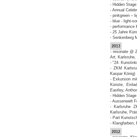
- Hidden Stage
- Annual Celeb
- pinkgreen – l
- blue - light-
- performance 
- 25 Jahre Kün
- Senkenberg M
2013
- resonate @ Z
Art, Karlsruhe
- "24. Kunstin
- ZKM Karlsr
Kaspar König)
- Exkursion mi
Künste, Einla
Eastley, Antho
- Hidden Stage 
- Aussenwelt F
- Karlsruhe Z
Karlsruhe, Prä
- Part Kunstsc
- Klangfarben, 
2012