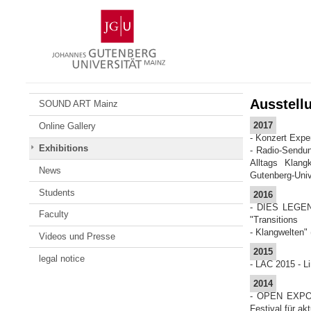
Skip
Johannes
to
Gutenberg
content
University
Mainz
Ausstell
SOUND ART Mainz
2017
Online Gallery
- Konzert Expe
Exhibitions
- Radio-Sendun
Alltags Klang
News
Gutenberg-Univ
Students
2016
- DIES LEGEND
Faculty
"Transitions
- Klangwelten" 
Videos und Presse
2015
legal notice
- LAC 2015 - L
2014
- OPEN EXPO A
Festival für ak