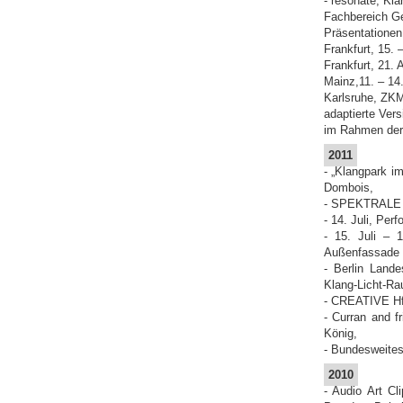
- resonate, Kla
Fachbereich Ge
Präsentationen
Frankfurt, 15. –
Frankfurt, 21. 
Mainz,11. – 14
Karlsruhe, ZKM
adaptierte Ver
im Rahmen der 
2011
- „Klangpark i
Dombois,
- SPEKTRALE - 
- 14. Juli, Pe
- 15. Juli – 
Außenfassade d
- Berlin Lande
Klang-Licht-Ra
- CREATIVE HfM
- Curran and f
König,
- Bundesweites
2010
- Audio Art Cl